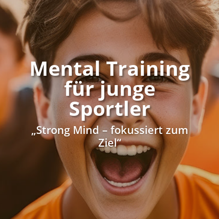
Mental Training
für junge
Sportler
„Strong Mind – fokussiert zum
Ziel“